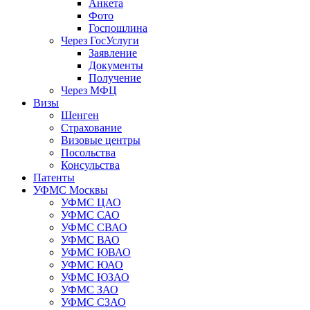
Анкета
Фото
Госпошлина
Через ГосУслуги
Заявление
Документы
Получение
Через МФЦ
Визы
Шенген
Страхование
Визовые центры
Посольства
Консульства
Патенты
УФМС Москвы
УФМС ЦАО
УФМС САО
УФМС СВАО
УФМС ВАО
УФМС ЮВАО
УФМС ЮАО
УФМС ЮЗАО
УФМС ЗАО
УФМС СЗАО