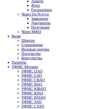
Анкета
Фото
Госпошлина
Через ГосУслуги
Заявление
Документы
Получение
Через МФЦ
Визы
Шенген
Страхование
Визовые центры
Посольства
Консульства
Патенты
УФМС Москвы
УФМС ЦАО
УФМС САО
УФМС СВАО
УФМС ВАО
УФМС ЮВАО
УФМС ЮАО
УФМС ЮЗАО
УФМС ЗАО
УФМС СЗАО