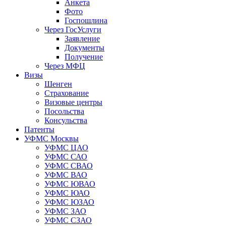
Анкета
Фото
Госпошлина
Через ГосУслуги
Заявление
Документы
Получение
Через МФЦ
Визы
Шенген
Страхование
Визовые центры
Посольства
Консульства
Патенты
УФМС Москвы
УФМС ЦАО
УФМС САО
УФМС СВАО
УФМС ВАО
УФМС ЮВАО
УФМС ЮАО
УФМС ЮЗАО
УФМС ЗАО
УФМС СЗАО