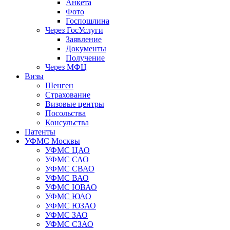
Анкета
Фото
Госпошлина
Через ГосУслуги
Заявление
Документы
Получение
Через МФЦ
Визы
Шенген
Страхование
Визовые центры
Посольства
Консульства
Патенты
УФМС Москвы
УФМС ЦАО
УФМС САО
УФМС СВАО
УФМС ВАО
УФМС ЮВАО
УФМС ЮАО
УФМС ЮЗАО
УФМС ЗАО
УФМС СЗАО