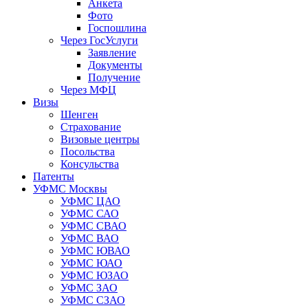
Анкета
Фото
Госпошлина
Через ГосУслуги
Заявление
Документы
Получение
Через МФЦ
Визы
Шенген
Страхование
Визовые центры
Посольства
Консульства
Патенты
УФМС Москвы
УФМС ЦАО
УФМС САО
УФМС СВАО
УФМС ВАО
УФМС ЮВАО
УФМС ЮАО
УФМС ЮЗАО
УФМС ЗАО
УФМС СЗАО