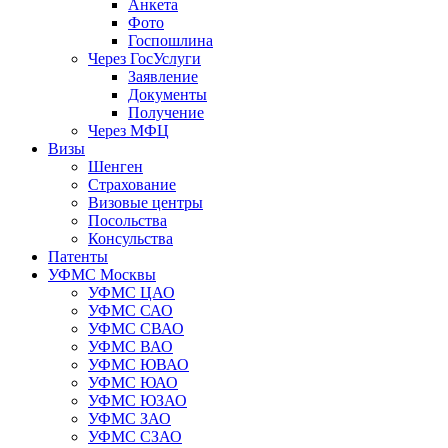
Анкета
Фото
Госпошлина
Через ГосУслуги
Заявление
Документы
Получение
Через МФЦ
Визы
Шенген
Страхование
Визовые центры
Посольства
Консульства
Патенты
УФМС Москвы
УФМС ЦАО
УФМС САО
УФМС СВАО
УФМС ВАО
УФМС ЮВАО
УФМС ЮАО
УФМС ЮЗАО
УФМС ЗАО
УФМС СЗАО