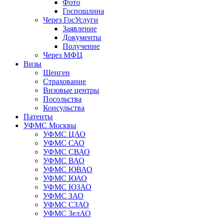
Фото
Госпошлина
Через ГосУслуги
Заявление
Документы
Получение
Через МФЦ
Визы
Шенген
Страхование
Визовые центры
Посольства
Консульства
Патенты
УФМС Москвы
УФМС ЦАО
УФМС САО
УФМС СВАО
УФМС ВАО
УФМС ЮВАО
УФМС ЮАО
УФМС ЮЗАО
УФМС ЗАО
УФМС СЗАО
УФМС ЗелАО