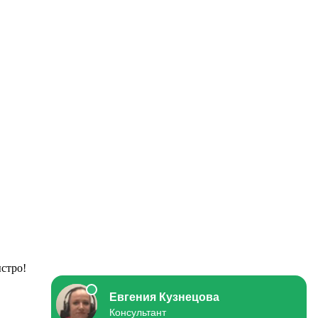
стро!