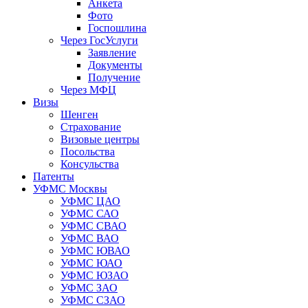
Анкета
Фото
Госпошлина
Через ГосУслуги
Заявление
Документы
Получение
Через МФЦ
Визы
Шенген
Страхование
Визовые центры
Посольства
Консульства
Патенты
УФМС Москвы
УФМС ЦАО
УФМС САО
УФМС СВАО
УФМС ВАО
УФМС ЮВАО
УФМС ЮАО
УФМС ЮЗАО
УФМС ЗАО
УФМС СЗАО