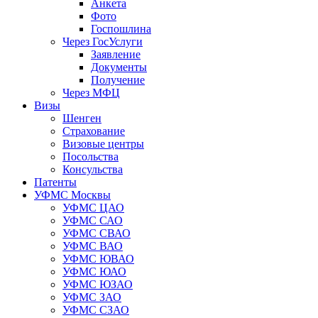
Анкета
Фото
Госпошлина
Через ГосУслуги
Заявление
Документы
Получение
Через МФЦ
Визы
Шенген
Страхование
Визовые центры
Посольства
Консульства
Патенты
УФМС Москвы
УФМС ЦАО
УФМС САО
УФМС СВАО
УФМС ВАО
УФМС ЮВАО
УФМС ЮАО
УФМС ЮЗАО
УФМС ЗАО
УФМС СЗАО