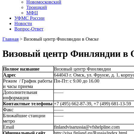
Новомосковский
Троицкий
МФЦ
УФМС России
Новости
Вопрос-Ответ
Главная
>
Визовый центр Финляндии в Омске
Визовый центр Финляндии в 
Полное название
Визовый центр Финляндии
Адрес
644043 г. Омск, ул. Фрунзе, д. 1, корпу
Режим / График работы
Пн-Пт: с 9.00 до 16.00
и часы приема
Дополнительная
——
информация
Контактные телефоны
+7 (495) 662-87-39, +7 (499) 681-13-59
Факс
——
Ближайшие станции
——
метро
Email
finlandvisarussia@vfshelpline.com
Официальный сайт
http://visa.finland.eu/Russia/index.html