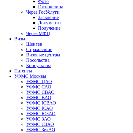
Фото
Госпошлина
Через ГосУслуги
Заявление
Документы
Получение
Через МФЦ
Визы
Шенген
Страхование
Визовые центры
Посольства
Консульства
Патенты
УФМС Москвы
УФМС ЦАО
УФМС САО
УФМС СВАО
УФМС ВАО
УФМС ЮВАО
УФМС ЮАО
УФМС ЮЗАО
УФМС ЗАО
УФМС СЗАО
УФМС ЗелАО