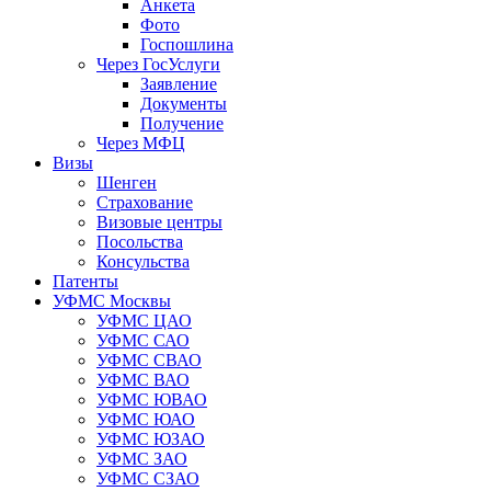
Анкета
Фото
Госпошлина
Через ГосУслуги
Заявление
Документы
Получение
Через МФЦ
Визы
Шенген
Страхование
Визовые центры
Посольства
Консульства
Патенты
УФМС Москвы
УФМС ЦАО
УФМС САО
УФМС СВАО
УФМС ВАО
УФМС ЮВАО
УФМС ЮАО
УФМС ЮЗАО
УФМС ЗАО
УФМС СЗАО