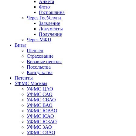
Анкета
Фото
Госпошлина
Через ГосУслуги
Заявление
Документы
Получение
Через МФЦ
Визы
Шенген
Страхование
Визовые центры
Посольства
Консульства
Патенты
УФМС Москвы
УФМС ЦАО
УФМС САО
УФМС СВАО
УФМС ВАО
УФМС ЮВАО
УФМС ЮАО
УФМС ЮЗАО
УФМС ЗАО
УФМС СЗАО