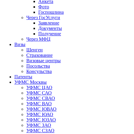
Анкета
Фото
Госпошлина
Через ГосУслуги
Заявление
Документы
Получение
Через МФЦ
Визы
Шенген
Страхование
Визовые центры
Посольства
Консульства
Патенты
УФМС Москвы
УФМС ЦАО
УФМС САО
УФМС СВАО
УФМС ВАО
УФМС ЮВАО
УФМС ЮАО
УФМС ЮЗАО
УФМС ЗАО
УФМС СЗАО