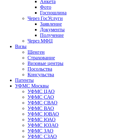
Анкета
Фото
Госпошлина
Через ГосУслуги
Заявление
Документы
Получение
Через МФЦ
Визы
Шенген
Страхование
Визовые центры
Посольства
Консульства
Патенты
УФМС Москвы
УФМС ЦАО
УФМС САО
УФМС СВАО
УФМС ВАО
УФМС ЮВАО
УФМС ЮАО
УФМС ЮЗАО
УФМС ЗАО
УФМС СЗАО