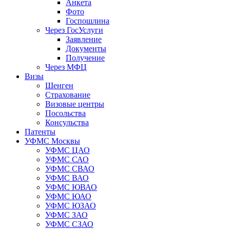
Анкета
Фото
Госпошлина
Через ГосУслуги
Заявление
Документы
Получение
Через МФЦ
Визы
Шенген
Страхование
Визовые центры
Посольства
Консульства
Патенты
УФМС Москвы
УФМС ЦАО
УФМС САО
УФМС СВАО
УФМС ВАО
УФМС ЮВАО
УФМС ЮАО
УФМС ЮЗАО
УФМС ЗАО
УФМС СЗАО