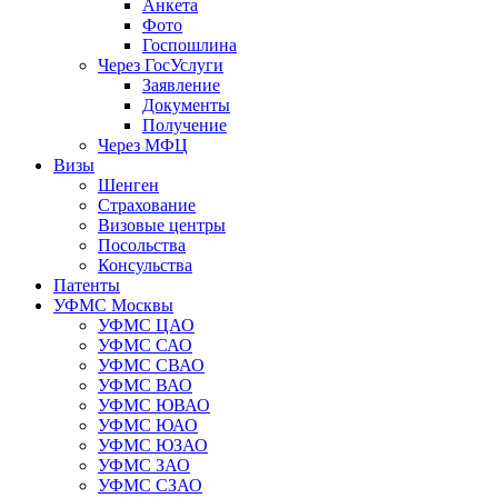
Анкета
Фото
Госпошлина
Через ГосУслуги
Заявление
Документы
Получение
Через МФЦ
Визы
Шенген
Страхование
Визовые центры
Посольства
Консульства
Патенты
УФМС Москвы
УФМС ЦАО
УФМС САО
УФМС СВАО
УФМС ВАО
УФМС ЮВАО
УФМС ЮАО
УФМС ЮЗАО
УФМС ЗАО
УФМС СЗАО