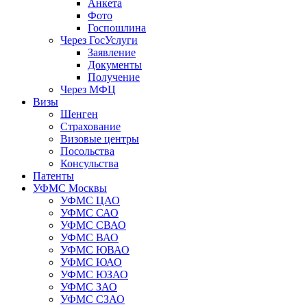
Анкета
Фото
Госпошлина
Через ГосУслуги
Заявление
Документы
Получение
Через МФЦ
Визы
Шенген
Страхование
Визовые центры
Посольства
Консульства
Патенты
УФМС Москвы
УФМС ЦАО
УФМС САО
УФМС СВАО
УФМС ВАО
УФМС ЮВАО
УФМС ЮАО
УФМС ЮЗАО
УФМС ЗАО
УФМС СЗАО