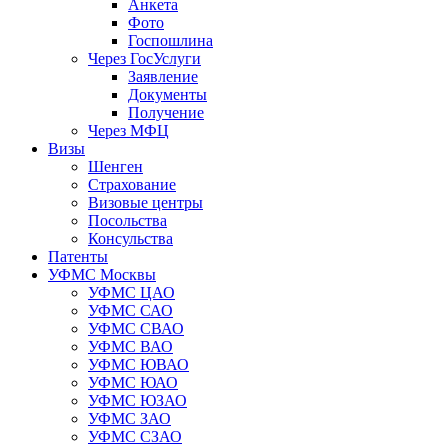
Анкета
Фото
Госпошлина
Через ГосУслуги
Заявление
Документы
Получение
Через МФЦ
Визы
Шенген
Страхование
Визовые центры
Посольства
Консульства
Патенты
УФМС Москвы
УФМС ЦАО
УФМС САО
УФМС СВАО
УФМС ВАО
УФМС ЮВАО
УФМС ЮАО
УФМС ЮЗАО
УФМС ЗАО
УФМС СЗАО