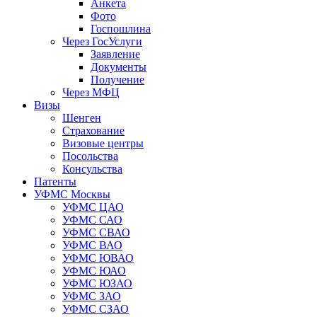
Анкета
Фото
Госпошлина
Через ГосУслуги
Заявление
Документы
Получение
Через МФЦ
Визы
Шенген
Страхование
Визовые центры
Посольства
Консульства
Патенты
УФМС Москвы
УФМС ЦАО
УФМС САО
УФМС СВАО
УФМС ВАО
УФМС ЮВАО
УФМС ЮАО
УФМС ЮЗАО
УФМС ЗАО
УФМС СЗАО