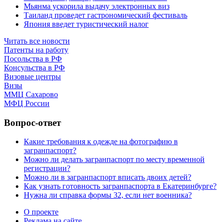
Мьянма ускорила выдачу электронных виз
Таиланд проведет гастрономический фестиваль
Япония введет туристический налог
Читать все новости
Патенты на работу
Посольства в РФ
Консульства в РФ
Визовые центры
Визы
ММЦ Сахарово
МФЦ России
Вопрос-ответ
Какие требования к одежде на фотографию в
загранпаспорт?
Можно ли делать загранпаспорт по месту временной
регистрации?
Можно ли в загранпаспорт вписать двоих детей?
Как узнать готовность загранпаспорта в Екатеринбурге?
Нужна ли справка формы 32, если нет военника?
О проекте
Реклама на сайте