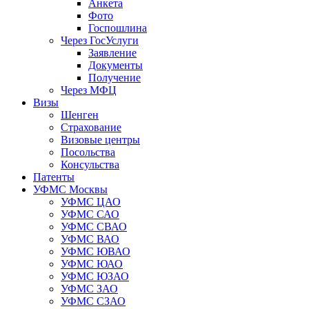
Анкета
Фото
Госпошлина
Через ГосУслуги
Заявление
Документы
Получение
Через МФЦ
Визы
Шенген
Страхование
Визовые центры
Посольства
Консульства
Патенты
УФМС Москвы
УФМС ЦАО
УФМС САО
УФМС СВАО
УФМС ВАО
УФМС ЮВАО
УФМС ЮАО
УФМС ЮЗАО
УФМС ЗАО
УФМС СЗАО