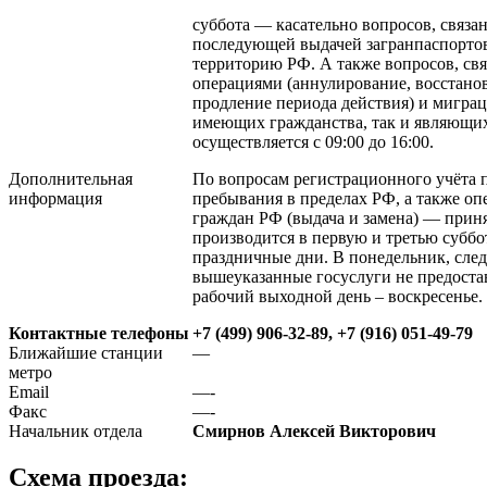
суббота — касательно вопросов, связ
последующей выдачей загранпаспортов
территорию РФ. А также вопросов, св
операциями (аннулирование, восстанов
продление периода действия) и мигра
имеющих гражданства, так и являющи
осуществляется с 09:00 до 16:00.
Дополнительная
По вопросам регистрационного учёта 
информация
пребывания в пределах РФ, а также оп
граждан РФ (выдача и замена) — прин
производится в первую и третью суббо
праздничные дни. В понедельник, сле
вышеуказанные госуслуги не предост
рабочий выходной день – воскресенье.
Контактные телефоны
+7 (499) 906-32-89, +7 (916) 051-49-79
Ближайшие станции
—
метро
Email
—-
Факс
—-
Начальник отдела
Смирнов Алексей Викторович
Схема проезда: