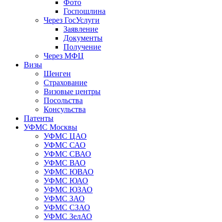
Фото
Госпошлина
Через ГосУслуги
Заявление
Документы
Получение
Через МФЦ
Визы
Шенген
Страхование
Визовые центры
Посольства
Консульства
Патенты
УФМС Москвы
УФМС ЦАО
УФМС САО
УФМС СВАО
УФМС ВАО
УФМС ЮВАО
УФМС ЮАО
УФМС ЮЗАО
УФМС ЗАО
УФМС СЗАО
УФМС ЗелАО