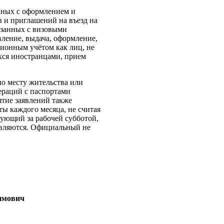
анных с оформлением и
 и приглашений на въезд на
язанных с визовыми
ление, выдача, оформление,
ционным учётом как лиц, не
хся иностранцами, прием
по месту жительства или
ераций с паспортами
ятие заявлений также
ты каждого месяца, не считая
дующий за рабочей субботой,
авляются. Официальный не
имович