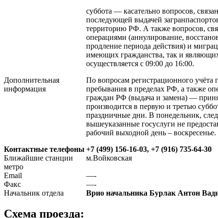
суббота — касательно вопросов, связ
последующей выдачей загранпаспортов
территорию РФ. А также вопросов, св
операциями (аннулирование, восстанов
продление периода действия) и мигра
имеющих гражданства, так и являющи
осуществляется с 09:00 до 16:00.
Дополнительная
По вопросам регистрационного учёта 
информация
пребывания в пределах РФ, а также оп
граждан РФ (выдача и замена) — прин
производится в первую и третью суббо
праздничные дни. В понедельник, сле
вышеуказанные госуслуги не предост
рабочий выходной день – воскресенье.
Контактные телефоны
+7 (499) 156-16-03, +7 (916) 735-64-30
Ближайшие станции
м.Войковская
метро
Email
—-
Факс
—-
Начальник отдела
Врио начальника Бурлак Антон Вад
Схема проезда: