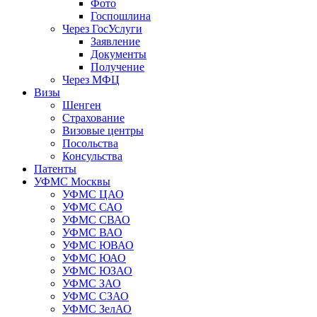
Фото
Госпошлина
Через ГосУслуги
Заявление
Документы
Получение
Через МФЦ
Визы
Шенген
Страхование
Визовые центры
Посольства
Консульства
Патенты
УФМС Москвы
УФМС ЦАО
УФМС САО
УФМС СВАО
УФМС ВАО
УФМС ЮВАО
УФМС ЮАО
УФМС ЮЗАО
УФМС ЗАО
УФМС СЗАО
УФМС ЗелАО