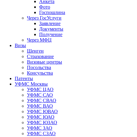
Анкета
Фото
Госпошлина
Через ГосУслуги
Заявление
Документы
Получение
Через МФЦ
Визы
Шенген
Страхование
Визовые центры
Посольства
Консульства
Патенты
УФМС Москвы
УФМС ЦАО
УФМС САО
УФМС СВАО
УФМС ВАО
УФМС ЮВАО
УФМС ЮАО
УФМС ЮЗАО
УФМС ЗАО
УФМС СЗАО