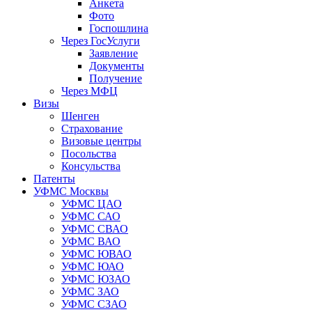
Анкета
Фото
Госпошлина
Через ГосУслуги
Заявление
Документы
Получение
Через МФЦ
Визы
Шенген
Страхование
Визовые центры
Посольства
Консульства
Патенты
УФМС Москвы
УФМС ЦАО
УФМС САО
УФМС СВАО
УФМС ВАО
УФМС ЮВАО
УФМС ЮАО
УФМС ЮЗАО
УФМС ЗАО
УФМС СЗАО