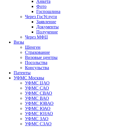
Анкета
Фото
Госпошлина
Через ГосУслуги
Заявление
Документы
Получение
Через МФЦ
Визы
Шенген
Страхование
Визовые центры
Посольства
Консульства
Патенты
УФМС Москвы
УФМС ЦАО
УФМС САО
УФМС СВАО
УФМС ВАО
УФМС ЮВАО
УФМС ЮАО
УФМС ЮЗАО
УФМС ЗАО
УФМС СЗАО