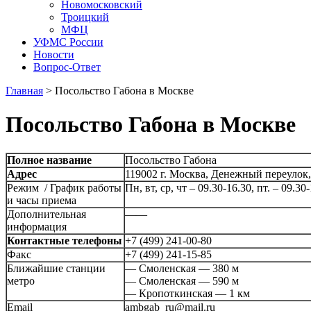
Новомосковский
Троицкий
МФЦ
УФМС России
Новости
Вопрос-Ответ
Главная
>
Посольство Габона в Москве
Посольство Габона в Москве
Полное название
Посольство Габона
Адрес
119002 г. Москва, Денежный переулок,
Режим / График работы
Пн, вт, ср, чт – 09.30-16.30, пт. – 09.30
и часы приема
Дополнительная
——
информация
Контактные телефоны
+7 (499) 241-00-80
Факс
+7 (499) 241-15-85
Ближайшие станции
— Смоленская — 380 м
метро
— Смоленская — 590 м
— Кропоткинская — 1 км
Email
ambgab_ru@mail.ru