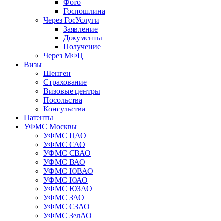
Фото
Госпошлина
Через ГосУслуги
Заявление
Документы
Получение
Через МФЦ
Визы
Шенген
Страхование
Визовые центры
Посольства
Консульства
Патенты
УФМС Москвы
УФМС ЦАО
УФМС САО
УФМС СВАО
УФМС ВАО
УФМС ЮВАО
УФМС ЮАО
УФМС ЮЗАО
УФМС ЗАО
УФМС СЗАО
УФМС ЗелАО