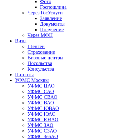
Фото
Госпошлина
Через ГосУслуги
Заявление
Документы
Получение
Через МФЦ
Визы
Шенген
Страхование
Визовые центры
Посольства
Консульства
Патенты
УФМС Москвы
УФМС ЦАО
УФМС САО
УФМС СВАО
УФМС ВАО
УФМС ЮВАО
УФМС ЮАО
УФМС ЮЗАО
УФМС ЗАО
УФМС СЗАО
УФМС ЗелАО