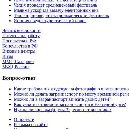
Чехия проведет средневековый фестиваль
Мьянма ускорила выдачу электронных виз
Таиланд проведет гастрономический фестиваль
Япония введет туристический налог
Читать все новости
Патенты на работу
Посольства в РФ
Консульства в РФ
Визовые центры
Визы
ММЦ Сахарово
МФЦ России
Вопрос-ответ
Какие требования к одежде на фотографию в загранпаспо
Можно ли делать загранпаспорт по месту временной рег
Можно ли в загранпаспорт вписать двоих детей?
Как узнать готовность загранпаспорта в Екатеринбурге?
Нужна ли справка формы 32, если нет военника?
О проекте
Реклама на сайте