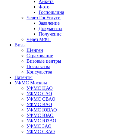
Анкета
Фото
Госпошлина
Через ГосУслуги
Заявление
Документы
Получение
Через МФЦ
Визы
Шенген
Страхование
Визовые центры
Посольства
Консульства
Патенты
УФМС Москвы
УФМС ЦАО
УФМС САО
УФМС СВАО
УФМС ВАО
УФМС ЮВАО
УФМС ЮАО
УФМС ЮЗАО
УФМС ЗАО
УФМС СЗАО