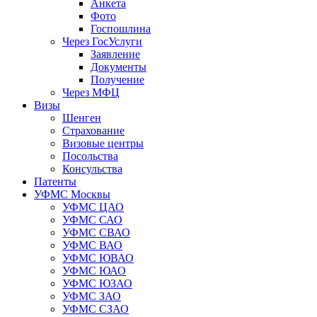
Анкета
Фото
Госпошлина
Через ГосУслуги
Заявление
Документы
Получение
Через МФЦ
Визы
Шенген
Страхование
Визовые центры
Посольства
Консульства
Патенты
УФМС Москвы
УФМС ЦАО
УФМС САО
УФМС СВАО
УФМС ВАО
УФМС ЮВАО
УФМС ЮАО
УФМС ЮЗАО
УФМС ЗАО
УФМС СЗАО