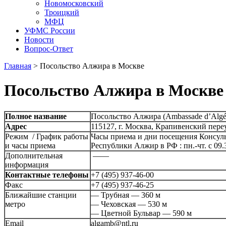
Новомосковский
Троицкий
МФЦ
УФМС России
Новости
Вопрос-Ответ
Главная
>
Посольство Алжира в Москве
Посольство Алжира в Москве
Полное название
Посольство Алжира (Ambassade d’Algér
Адрес
115127, г. Москва, Крапивенский переу
Режим / График работы
Часы приема и дни посещения Консуль
и часы приема
Республики Алжир в РФ : пн.-чт. с 09.
Дополнительная
——
информация
Контактные телефоны
+7 (495) 937-46-00
Факс
+7 (495) 937-46-25
Ближайшие станции
— Трубная — 360 м
метро
— Чеховская — 530 м
— Цветной Бульвар — 590 м
Email
algamb@ntl.ru