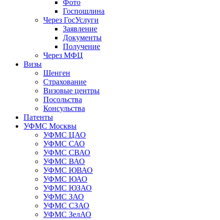
Фото
Госпошлина
Через ГосУслуги
Заявление
Документы
Получение
Через МФЦ
Визы
Шенген
Страхование
Визовые центры
Посольства
Консульства
Патенты
УФМС Москвы
УФМС ЦАО
УФМС САО
УФМС СВАО
УФМС ВАО
УФМС ЮВАО
УФМС ЮАО
УФМС ЮЗАО
УФМС ЗАО
УФМС СЗАО
УФМС ЗелАО