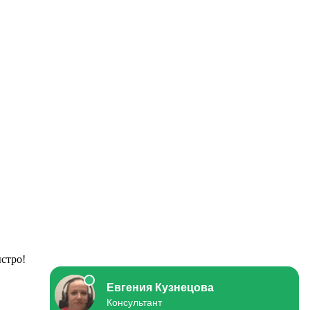
стро!