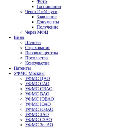
Фото
Госпошлина
Через ГосУслуги
Заявление
Документы
Получение
Через МФЦ
Визы
Шенген
Страхование
Визовые центры
Посольства
Консульства
Патенты
УФМС Москвы
УФМС ЦАО
УФМС САО
УФМС СВАО
УФМС ВАО
УФМС ЮВАО
УФМС ЮАО
УФМС ЮЗАО
УФМС ЗАО
УФМС СЗАО
УФМС ЗелАО