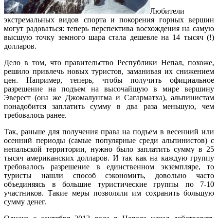
Любители
экстремальных видов спорта и покорения горных вершин
могут радоваться: теперь перспектива восхождения на самую
высшую точку земного шара стала дешевле на 14 тысяч (!)
долларов.
Дело в том, что правительство Республики Непал, похоже,
решило привлечь новых туристов, заманивая их снижением
цен. Например, теперь, чтобы получить официальное
разрешение на подъем на высочайшую в мире вершину
Эверест (она же Джомалунгма и Сагарматха), альпинистам
понадобится заплатить сумму в два раза меньшую, чем
требовалось ранее.
Так, раньше для получения права на подъем в весенний или
осенний периоды (самые популярные среди альпинистов) с
непальской территории, нужно было заплатить сумму в 25
тысяч американских долларов. И так как на каждую группу
требовалось разрешение в единственном экземпляре, то
туристы нашли способ сэкономить, довольно часто
объединяясь в большие туристические группы по 7-10
участников. Такие меры позволяли им сохранить большую
сумму денег.