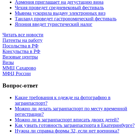
Армения приглашает на дегустацию вина
Чехия проведет средневековый фестиваль
Мьянма ускорила выдачу электронных виз
Таиланд проведет гастрономический фестиваль
Япония введет туристический налог
Читать все новости
Патенты на работу
Посольства в РФ
Консульства в РФ
Визовые центры
Визы
ММЦ Сахарово
МФЦ России
Вопрос-ответ
Какие требования к одежде на фотографию в
загранпаспорт?
Можно ли делать загранпаспорт по месту временной
регистрации?
Можно ли в загранпаспорт вписать двоих детей?
Как узнать готовность загранпаспорта в Екатеринбурге?
Нужна ли справка формы 32, если нет военника?