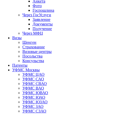
Анкета
Фото
Госпошлина
Через ГосУслуги
Заявление
Документы
Получение
Через МФЦ
Визы
Шенген
Страхование
Визовые центры
Посольства
Консульства
Патенты
УФМС Москвы
УФМС ЦАО
УФМС САО
УФМС СВАО
УФМС ВАО
УФМС ЮВАО
УФМС ЮАО
УФМС ЮЗАО
УФМС ЗАО
УФМС СЗАО