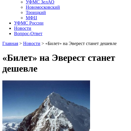
УФМС ЗелАО
Новомосковский
Троицкий
МФЦ
УФМС России
Новости
Вопрос-Ответ
Главная
>
Новости
> «Билет» на Эверест станет дешевле
«Билет» на Эверест станет
дешевле