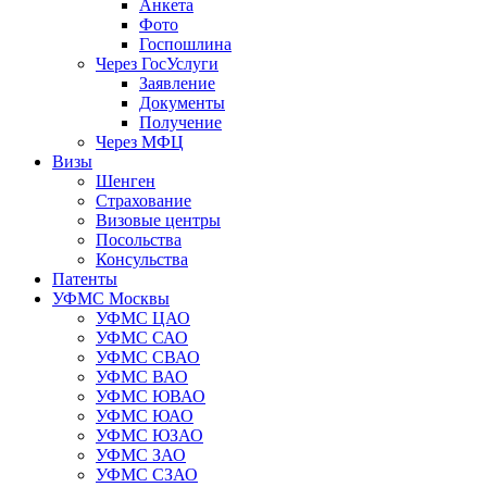
Анкета
Фото
Госпошлина
Через ГосУслуги
Заявление
Документы
Получение
Через МФЦ
Визы
Шенген
Страхование
Визовые центры
Посольства
Консульства
Патенты
УФМС Москвы
УФМС ЦАО
УФМС САО
УФМС СВАО
УФМС ВАО
УФМС ЮВАО
УФМС ЮАО
УФМС ЮЗАО
УФМС ЗАО
УФМС СЗАО