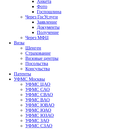
Анкета
Фото
Госпошлина
Через ГосУслуги
Заявление
Документы
Получение
Через МФЦ
Визы
Шенген
Страхование
Визовые центры
Посольства
Консульства
Патенты
УФМС Москвы
УФМС ЦАО
УФМС САО
УФМС СВАО
УФМС ВАО
УФМС ЮВАО
УФМС ЮАО
УФМС ЮЗАО
УФМС ЗАО
УФМС СЗАО