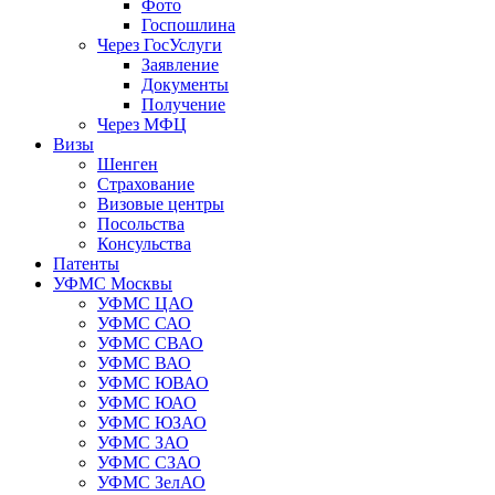
Фото
Госпошлина
Через ГосУслуги
Заявление
Документы
Получение
Через МФЦ
Визы
Шенген
Страхование
Визовые центры
Посольства
Консульства
Патенты
УФМС Москвы
УФМС ЦАО
УФМС САО
УФМС СВАО
УФМС ВАО
УФМС ЮВАО
УФМС ЮАО
УФМС ЮЗАО
УФМС ЗАО
УФМС СЗАО
УФМС ЗелАО