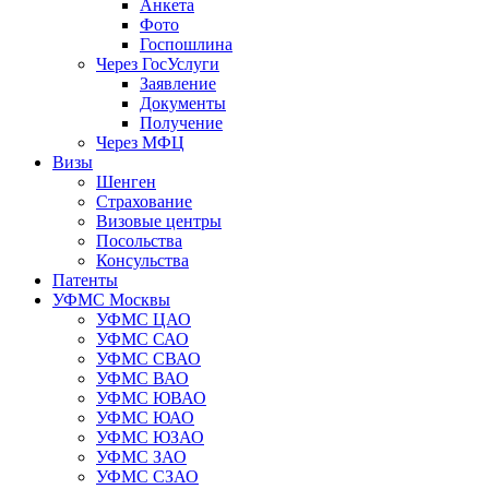
Анкета
Фото
Госпошлина
Через ГосУслуги
Заявление
Документы
Получение
Через МФЦ
Визы
Шенген
Страхование
Визовые центры
Посольства
Консульства
Патенты
УФМС Москвы
УФМС ЦАО
УФМС САО
УФМС СВАО
УФМС ВАО
УФМС ЮВАО
УФМС ЮАО
УФМС ЮЗАО
УФМС ЗАО
УФМС СЗАО