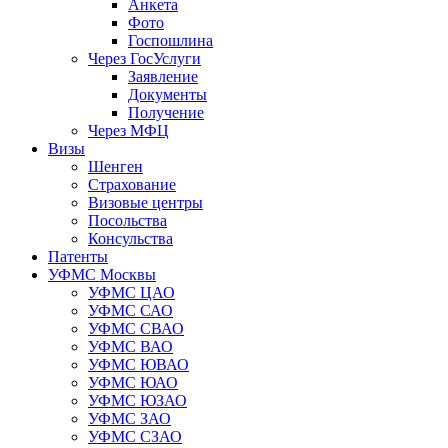
Анкета
Фото
Госпошлина
Через ГосУслуги
Заявление
Документы
Получение
Через МФЦ
Визы
Шенген
Страхование
Визовые центры
Посольства
Консульства
Патенты
УФМС Москвы
УФМС ЦАО
УФМС САО
УФМС СВАО
УФМС ВАО
УФМС ЮВАО
УФМС ЮАО
УФМС ЮЗАО
УФМС ЗАО
УФМС СЗАО