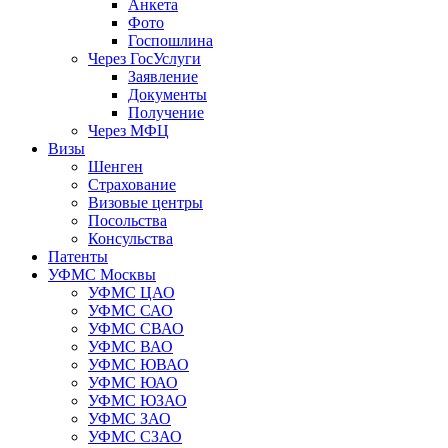
Анкета
Фото
Госпошлина
Через ГосУслуги
Заявление
Документы
Получение
Через МФЦ
Визы
Шенген
Страхование
Визовые центры
Посольства
Консульства
Патенты
УФМС Москвы
УФМС ЦАО
УФМС САО
УФМС СВАО
УФМС ВАО
УФМС ЮВАО
УФМС ЮАО
УФМС ЮЗАО
УФМС ЗАО
УФМС СЗАО