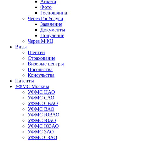
Анкета
Фото
Госпошлина
Через ГосУслуги
Заявление
Документы
Получение
Через МФЦ
Визы
Шенген
Страхование
Визовые центры
Посольства
Консульства
Патенты
УФМС Москвы
УФМС ЦАО
УФМС САО
УФМС СВАО
УФМС ВАО
УФМС ЮВАО
УФМС ЮАО
УФМС ЮЗАО
УФМС ЗАО
УФМС СЗАО