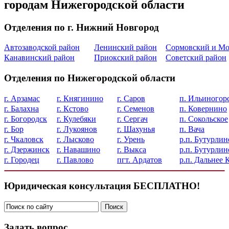
городам Нижегородской области
Отделения по г. Нижний Новгород
Автозаводской район
Ленинский район
Сормовский и Мо
Канавинский район
Приокский район
Советский район
Отделения по Нижегородской области
г. Арзамас
г. Княгинино
г. Саров
п. Ильиногор
г. Балахна
г. Кстово
г. Семенов
п. Ковернино
г. Богородск
г. Кулебяки
г. Сергач
п. Сокольское
г. Бор
г. Лукоянов
г. Шахунья
п. Вача
г. Чкаловск
г. Лысково
г. Урень
р.п. Бутурлин
г. Дзержинск
г. Навашино
г. Выкса
р.п. Бутурлин
г. Городец
г. Павлово
пгт. Ардатов
р.п. Дальнее
Юридическая консультация БЕСПЛАТНО!
Задать вопрос